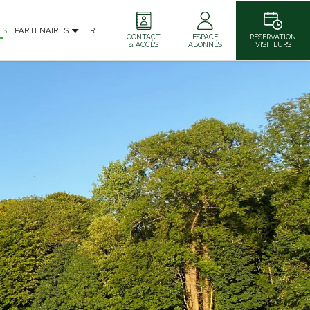
ES
PARTENAIRES
FR
CONTACT
ESPACE
RÉSERVATION
& ACCÈS
ABONNÉS
VISITEURS