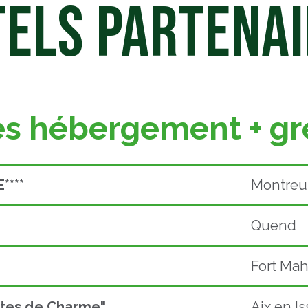
ELS PARTENA
s hébergement + gr
***
Montreui
Quend
Fort Ma
tes de Charme"
Aix en Is