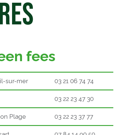
IRES
een fees
l-sur-mer
03 21 06 74 74
03 22 23 47 30
hon Plage
03 22 23 37 77
sart
07 84 14 90 50