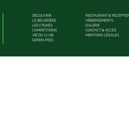
DÉCOUVRIR
RESTAURANT & RÉCEPTIO
LE BELVÉDÈRE
HÉBERGEMENTS
LES CYGNES
GALERIE
COMPÉTITIONS
CONTACT & ACCÈS
VIE DU CLUB
MENTIONS LÉGALES
GREEN-FEES