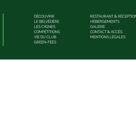
DÉCOUVRIR
RESTAURANT & RÉCEPTIO
LE BELVÉDÈRE
HÉBERGEMENTS
LES CYGNES
GALERIE
COMPÉTITIONS
CONTACT & ACCÈS
VIE DU CLUB
MENTIONS LÉGALES
GREEN-FEES