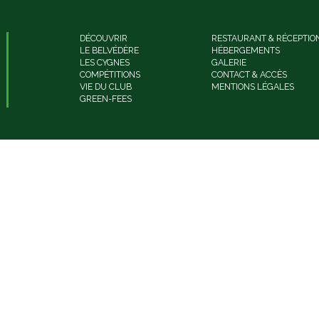
DÉCOUVRIR
RESTAURANT & RÉCEPTIO
LE BELVÉDÈRE
HÉBERGEMENTS
LES CYGNES
GALERIE
COMPÉTITIONS
CONTACT & ACCÈS
VIE DU CLUB
MENTIONS LÉGALES
GREEN-FEES