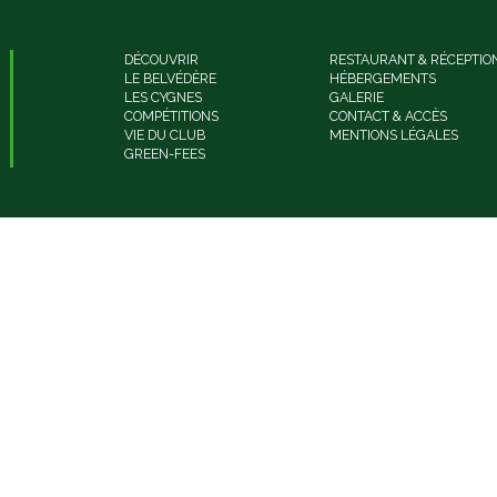
DÉCOUVRIR
RESTAURANT & RÉCEPTIO
LE BELVÉDÈRE
HÉBERGEMENTS
LES CYGNES
GALERIE
COMPÉTITIONS
CONTACT & ACCÈS
VIE DU CLUB
MENTIONS LÉGALES
GREEN-FEES